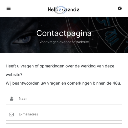
Sluit menu
Sluit menu
MENU LIVEHELDERZIENDEN.BE
UW HELDERZIENDEACCOUNT
Contactpagina
Voor vragen over deze website
Home
Login
Account
Aanmaken
Heeft u vragen of opmerkingen over de werking van deze
Helderzienden
Wachtwoord
Login
website?
Wij beantwoorden uw vragen en opmerkingen binnen de 48u.
Aanmaken
Vind helderziende
Wachtwoord
COPYRIGHT 08 - 2026 MOBIEL V 2.0
Fotoreading
LIVEHELDERZIENDEN.BE
12
Horoscoop