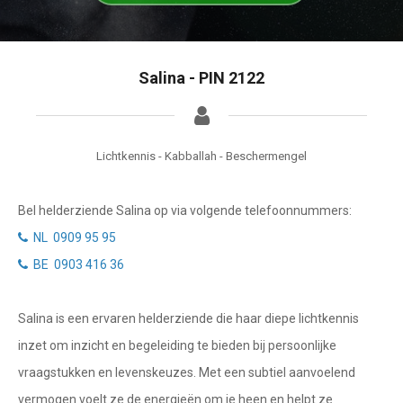
Tarotkaart
Waterman
Vissen
Getuigenissen
Salina - PIN 2122
Ram
Belverzoek
Stier
Vragen?
Tweelingen
Lichtkennis - Kabballah - Beschermengel
Info
Kreeft
Bel helderziende Salina op via volgende telefoonnummers:
Leeuw
Privacybeleid
NL 0909 95 95
Maagd
BE 0903 416 36
Desktop website
Weegschaal
Salina is een ervaren helderziende die haar diepe lichtkennis
Sluit menu
Schorpioen
inzet om inzicht en begeleiding te bieden bij persoonlijke
Boogschutter
vraagstukken en levenskeuzes. Met een subtiel aanvoelend
CONTACT
vermogen voelt ze de energieën om je heen en helpt ze
Steenbok